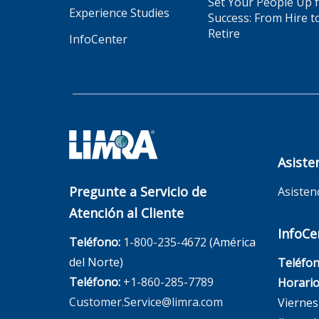
Set Your People Up 
Experience Studies
Success: From Hire t
Retire
InfoCenter
Asiste
Pregunte a Servicio de
Asisten
Atención al Cliente
InfoCe
Teléfono:
1-800-235-4672
(América
del Norte)
Teléfon
Teléfono:
+1-860-285-7789
Horario
Customer.Service@limra.com
Viernes,