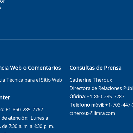
for
o
ncia Web o Comentarios
Consultas de Prensa
cia Técnica para el Sitio Web
Catherine Theroux
Directora de Relaciones Públ
Oficina:
+1-860-285-7787
nter
Teléfono móvil:
+1-703-447-
o:
+1-860-285-7767
ctheroux@limra.com
 de atención:
Lunes a
 de 7:30 a. m. a 4:30 p. m.