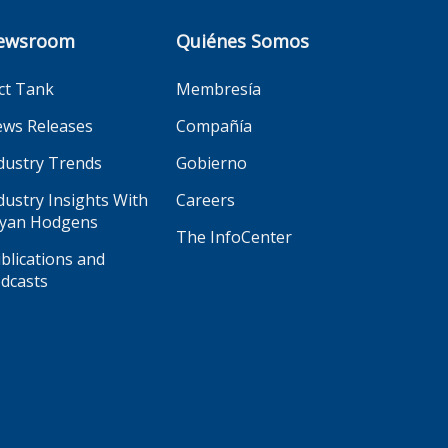
ewsroom
Quiénes Somos
ct Tank
Membresía
ws Releases
Compañía
dustry Trends
Gobierno
dustry Insights With
Careers
yan Hodgens
The InfoCenter
blications and
dcasts