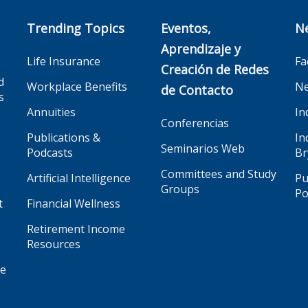
Trending Topics
Eventos,
N
Aprendizaje y
Life Insurance
Fa
Creación de Redes
d
Workplace Benefits
Ne
de Contacto
s
Annuities
In
Conferencias
Publications &
In
Seminarios Web
Podcasts
Br
Committees and Study
Artificial Intelligence
Pu
Groups
Po
t
Financial Wellness
Retirement Income
Resources
ge