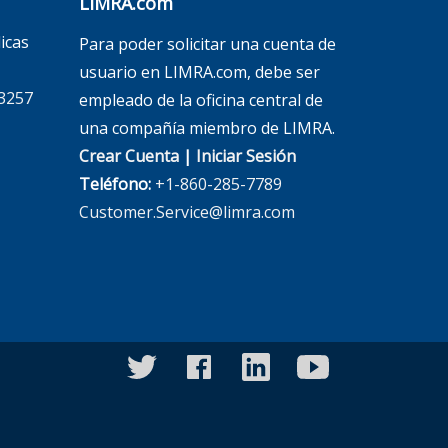
LIMRA.com
icas
Para poder solicitar una cuenta de
usuario en LIMRA.com, debe ser
3257
empleado de la oficina central de
una compañía miembro de LIMRA.
Crear Cuenta
|
Iniciar Sesión
Teléfono:
+1-860-285-7789
Customer.Service@limra.com
twitter
facebook
linkedin
youtube