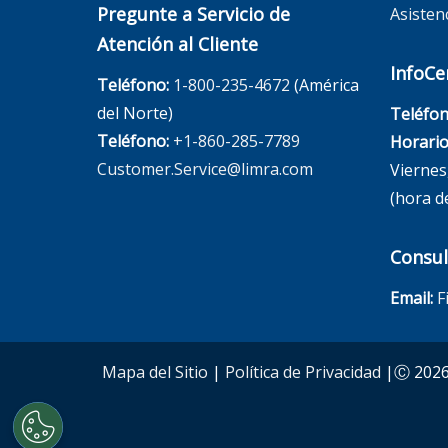
Pregunte a Servicio de
Asisten
Atención al Cliente
InfoCe
Teléfono:
1-800-235-4672
(América
del Norte)
Teléfon
Teléfono:
+1-860-285-7789
Horario
Customer.Service@limra.com
Viernes,
(hora de
Consul
Email:
F
Mapa del Sitio
|
Política de Privacidad
|Ⓒ 2026,