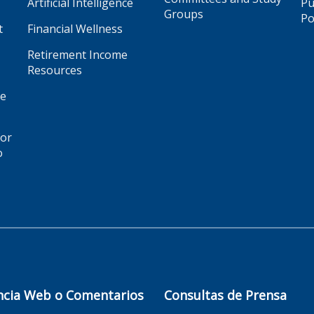
Artificial Intelligence
Pu
Groups
Po
t
Financial Wellness
Retirement Income
Resources
ge
for
o
ncia Web o Comentarios
Consultas de Prensa