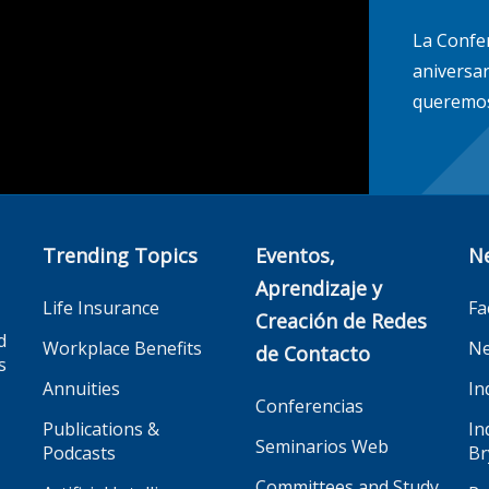
La Confe
aniversar
queremos
Trending Topics
Eventos,
N
Aprendizaje y
Life Insurance
Fa
Creación de Redes
d
Workplace Benefits
Ne
de Contacto
s
Annuities
In
Conferencias
Publications &
In
Seminarios Web
Podcasts
Br
Committees and Study