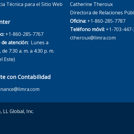
cia Técnica para el Sitio Web
Catherine Theroux
Directora de Relaciones Públ
Oficina:
+1-860-285-7787
nter
Teléfono móvil:
+1-703-447-
o:
+1-860-285-7767
ctheroux@limra.com
 de atención:
Lunes a
 de 7:30 a. m. a 4:30 p. m.
l Este)
te con Contabilidad
inance@limra.com
 LL Global, Inc.