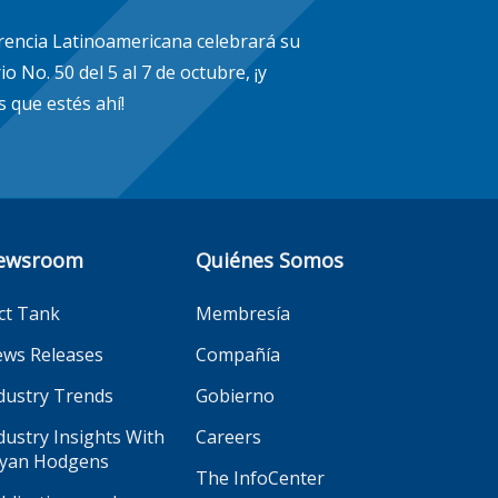
rencia Latinoamericana celebrará su
io No. 50 del 5 al 7 de octubre, ¡y
 que estés ahí!
ewsroom
Quiénes Somos
ct Tank
Membresía
ws Releases
Compañía
dustry Trends
Gobierno
dustry Insights With
Careers
yan Hodgens
The InfoCenter