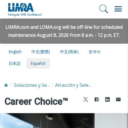
LIMRA.com and LOMA.org will be off-line for scheduled
maintenance August 8, 2026 from 8 a.m. - 12 p.m. ET.
English
中文(繁體)
中文(简体)
한국어
日本語
Español
Soluciones y Servicios
Atracción y Selección de Talento
Career Choice™