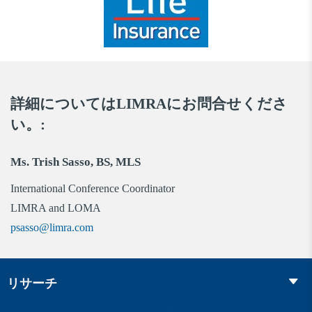
詳細についてはLIMRAにお問合せくださ
い。:
Ms. Trish Sasso, BS, MLS
International Conference Coordinator
LIMRA and LOMA
psasso@limra.com
リサーチ
Insurance