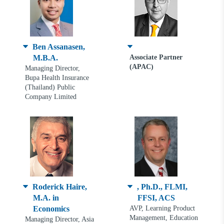
Ben Assanasen,
M.B.A.
Associate Partner
(APAC)
Managing Director,
Bupa Health Insurance
(Thailand) Public
Company Limited
Roderick Haire,
, Ph.D., FLMI,
M.A. in
FFSI, ACS
Economics
AVP, Learning Product
Management, Education
Managing Director, Asia