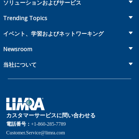
ソリューションおよびサービス
Retirement
Fraud Prevention and Compliance Solutions
Trending Topics
Annuities
Recruiting and Selection
Life Insurance
Workplace Benefits
イベント、学習およびネットワーキング
Onboarding and Development
Workplace Benefits
Distribution
カンファレンス
Market Development and Monitoring
Newsroom
Annuities
Canadian Resources
オンラインセミナー
Global Solutions
Fact Tank
Publications & Podcasts
当社について
Annual Research Agenda
Committees and Study Groups
LIMRA Data Exchange (LDEx) Standards
News Releases
Artificial Intelligence
メンバーシップ
Benchmarks
Set Your People Up for Success: From Hire to Retire
Industry Trends
Financial Wellness
当社について
Applied Research Solutions
Industry Insights With Bryan Hodgens
Retirement Income Resources
ガバナンス
Experience Studies
Publications and Podcasts
Careers
InfoCenter
カスタマーサービスに問い合わせる
The InfoCenter
電話番号：
+1-860-285-7789
Customer.Service@limra.com