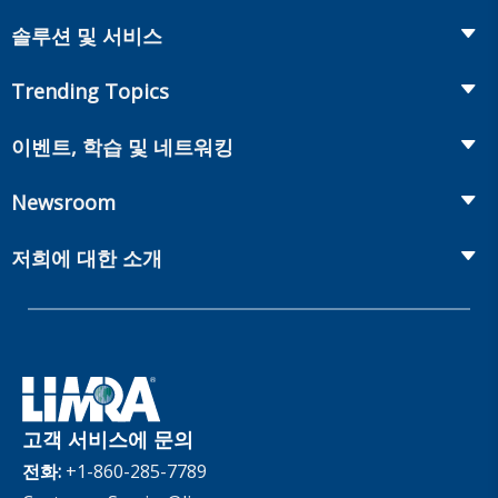
Insurance
솔루션 및 서비스
Retirement
Fraud Prevention and Compliance Solutions
Trending Topics
Annuities
Recruiting and Selection
Life Insurance
Workplace Benefits
이벤트, 학습 및 네트워킹
Onboarding and Development
Workplace Benefits
Distribution
컨퍼런스
Market Development and Monitoring
Newsroom
Annuities
Canadian Resources
웹 세미나
Global Solutions
Fact Tank
Publications & Podcasts
저희에 대한 소개
Annual Research Agenda
Committees and Study Groups
LIMRA Data Exchange (LDEx) Standards
News Releases
Artificial Intelligence
회원
Benchmarks
Set Your People Up for Success: From Hire to Retire
Industry Trends
Financial Wellness
회사
Applied Research Solutions
Industry Insights With Bryan Hodgens
Retirement Income Resources
관리체계
Experience Studies
Publications and Podcasts
Careers
InfoCenter
고객 서비스에 문의
The InfoCenter
전화:
+1-860-285-7789