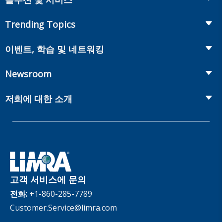
Retirement
Fraud Prevention and Compliance Solutions
Trending Topics
Annuities
Recruiting and Selection
Life Insurance
Workplace Benefits
이벤트, 학습 및 네트워킹
Onboarding and Development
Workplace Benefits
Distribution
컨퍼런스
Market Development and Monitoring
Newsroom
Annuities
Canadian Resources
웹 세미나
Global Solutions
Fact Tank
Publications & Podcasts
저희에 대한 소개
Annual Research Agenda
Committees and Study Groups
LIMRA Data Exchange (LDEx) Standards
News Releases
Artificial Intelligence
회원
Benchmarks
Set Your People Up for Success: From Hire to Retire
Industry Trends
Financial Wellness
회사
Applied Research Solutions
Industry Insights With Bryan Hodgens
Retirement Income Resources
관리체계
Experience Studies
Publications and Podcasts
Careers
InfoCenter
고객 서비스에 문의
The InfoCenter
전화:
+1-860-285-7789
Customer.Service@limra.com