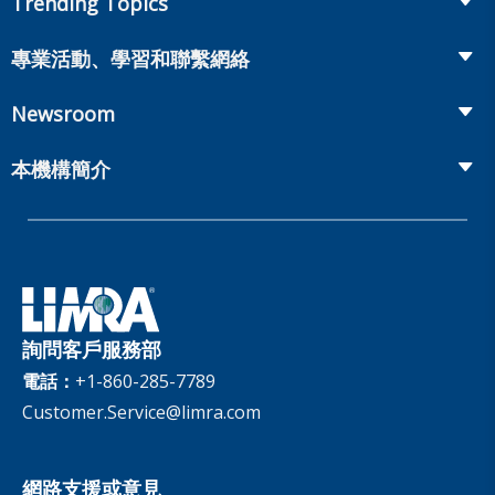
Trending Topics
Annuities
Recruiting and Selection
Life Insurance
Workplace Benefits
專業活動、學習和聯繫網絡
Onboarding and Development
Workplace Benefits
Distribution
業界大會
Market Development and Monitoring
Newsroom
Annuities
Canadian Resources
網上研討會
Global Solutions
Fact Tank
Publications & Podcasts
本機構簡介
Annual Research Agenda
Committees and Study Groups
LIMRA Data Exchange (LDEx) Standards
News Releases
Artificial Intelligence
會員資格
Benchmarks
Set Your People Up for Success: From Hire to Retire
Industry Trends
Financial Wellness
公司
Applied Research Solutions
Industry Insights With Bryan Hodgens
Retirement Income Resources
治理
Experience Studies
Publications and Podcasts
Careers
InfoCenter
詢問客戶服務部
The InfoCenter
電話：
+1-860-285-7789
Customer.Service@limra.com
網路支援或意見