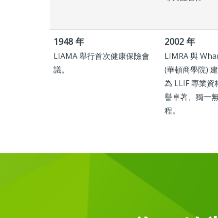
1948 年
2002 年
LIAMA 舉行首次健康保險會
LIMRA 與 Whar
議。
(華頓商學院) 
為 LLIF 專
譽卓著、獨一
程。