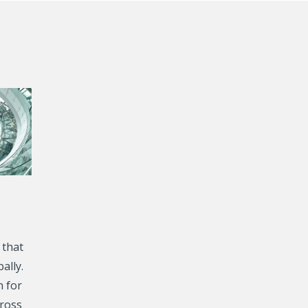
 that
ally.
n for
cross