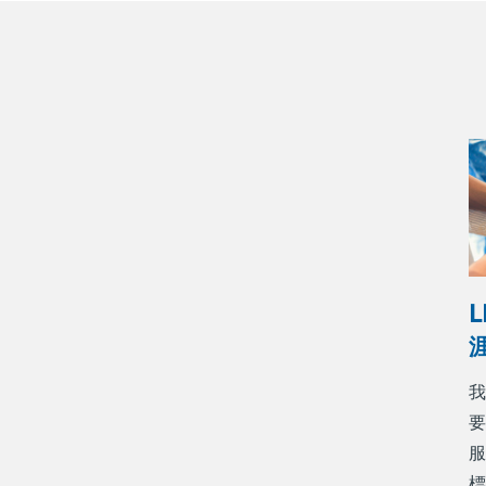
L
我
要
服
標