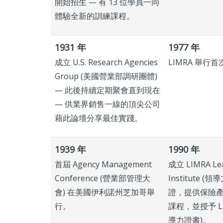
開始招生 — 有 13 位學員一同
體驗全新的訓練課程。
1931 年
1977 年
成立 U.S. Research Agencies
LIMRA 舉行
Group (美國營業部調研團體)
— 此後持續定期聚會直到現在
— 供業界銷售一線的頂尖公司
藉此論壇分享最佳實踐。
1939 年
1990 年
首屆 Agency Management
成立 LIMRA Lea
Conference (營業部管理大
Institute (
會) 在美國伊利諾州芝加哥舉
證，提供保險
行。
課程，並授予 LLI
導力證書)。