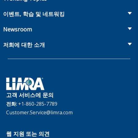
Annuities
Recruiting and Selection
Life Insurance
Workplace Benefits
이벤트, 학습 및 네트워킹
Onboarding and Development
Workplace Benefits
Distribution
컨퍼런스
Market Development and Monitoring
Newsroom
Annuities
Canadian Resources
웹 세미나
Global Solutions
Fact Tank
Publications & Podcasts
저희에 대한 소개
Annual Research Agenda
Committees and Study Groups
LIMRA Data Exchange (LDEx) Standards
News Releases
Artificial Intelligence
회원
Benchmarks
Set Your People Up for Success: From Hire to Retire
Industry Trends
Financial Wellness
회사
Applied Research Solutions
Industry Insights With Bryan Hodgens
Retirement Income Resources
관리체계
Experience Studies
Publications and Podcasts
Careers
InfoCenter
고객 서비스에 문의
The InfoCenter
전화:
+1-860-285-7789
Customer.Service@limra.com
웹 지원 또는 의견