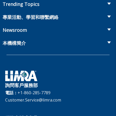
Fraud Prevention and Compliance Solutions
Trending Topics
Annuities
Recruiting and Selection
Life Insurance
Workplace Benefits
專業活動、學習和聯繫網絡
Onboarding and Development
Workplace Benefits
Distribution
業界大會
Market Development and Monitoring
Newsroom
Annuities
Canadian Resources
網上研討會
Global Solutions
Fact Tank
Publications & Podcasts
本機構簡介
Annual Research Agenda
Committees and Study Groups
LIMRA Data Exchange (LDEx) Standards
News Releases
Artificial Intelligence
會員資格
Benchmarks
Set Your People Up for Success: From Hire to Retire
Industry Trends
Financial Wellness
公司
Applied Research Solutions
Industry Insights With Bryan Hodgens
Retirement Income Resources
治理
Experience Studies
Publications and Podcasts
Careers
InfoCenter
詢問客戶服務部
The InfoCenter
電話：
+1-860-285-7789
Customer.Service@limra.com