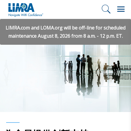
LIMRA.com and LOMA.org will be off-line for scheduled
maintenance August 8, 2026 from 8 a.m. - 12 p.m. ET.