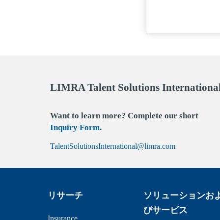
LIMRA Talent Solutions 
Want to learn more? Complete our short
Inquiry Form
.
TalentSolutionsInternational@limra.com
リサーチ
ソリューションお
びサービス
Insurance