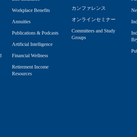
カンファレンス
Workplace Benefits
Ne
オンラインセミナー
Annuities
In
Committees and Study
Publications & Podcasts
Ind
Groups
Br
Artificial Intelligence
Pu
d
Financial Wellness
Retirement Income
Resources