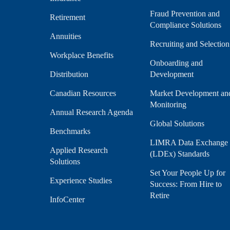
Fraud Prevention and
Retirement
Compliance Solutions
Annuities
Recruiting and Selection
Workplace Benefits
Onboarding and
Distribution
Development
Canadian Resources
Market Development an
Monitoring
Annual Research Agenda
Global Solutions
Benchmarks
LIMRA Data Exchange
Applied Research
(LDEx) Standards
Solutions
Set Your People Up for
Experience Studies
Success: From Hire to
Retire
InfoCenter