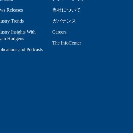
ws Releases
当社について
dustry Trends
ガバナンス
ustry Insights With
Careers
yan Hodgens
The InfoCenter
blications and Podcasts