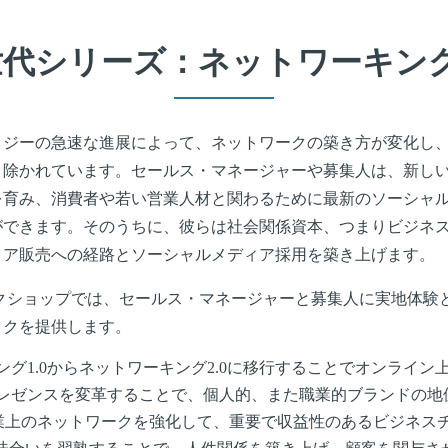
世代シリーズ：ネットワーキング2
ロジーの急速な進展によって、ネットワークの築き方が変化し
り除かれています。セールス・マネージャーや募集人は、新し
を育み、消費者や若い営業人材と関わるために最新のソーシャ
ができます。そのうちに、彼らは社会関係資本、つまりビジネ
ィア販売への経路とソーシャルメディア採用を築き上げます。
ークショップでは、セールス・マネージャーと募集人に実地体験
ックを提供します。
ング1.0からネットワーキング2.0に移行することでオンライン
レゼンスを変革することで、個人的、また職業的ブランドの地
nで職業上のネットワークを強化して、重要で収益性のあるビジネス