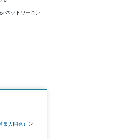
せる
るeネットワーキン
ent（募集人開発）シ