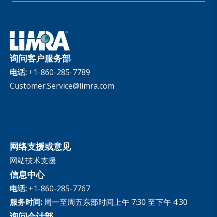
Benchmarks
Set Your People Up for Success: From Hire to Retire
Industry Trends
Financial Wellness
公司
Applied Research Solutions
Industry Insights With Bryan Hodgens
Retirement Income Resources
公司治理
Experience Studies
Publications and Podcasts
Careers
InfoCenter
询问客户服务部
The InfoCenter
电话:
+1-860-285-7789
Customer.Service@limra.com
网络支援或意见
网站技术支援
信息中心
电话:
+1-860-285-7767
服务时间:
周一至周五东部时间上午 7:30 至下午 4:30
询问会计部