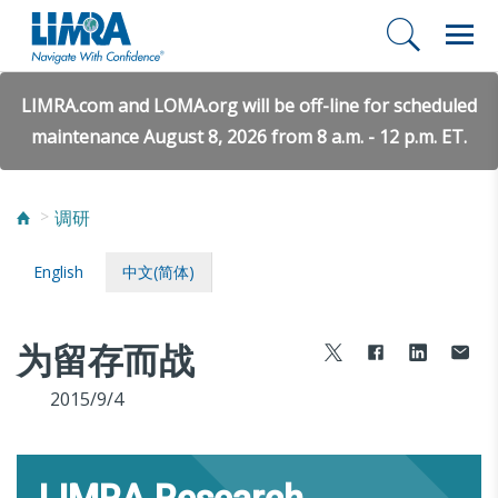
LIMRA.com and LOMA.org will be off-line for scheduled
maintenance August 8, 2026 from 8 a.m. - 12 p.m. ET.
调研
English
中文(简体)
为留存而战
2015/9/4