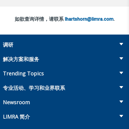
如欲查询详情，请联系
lhartshorn@limra.com
.
调研
Insurance
解决方案和服务
Retirement
Fraud Prevention and Compliance Solutions
Trending Topics
Annuities
Recruiting and Selection
Life Insurance
Workplace Benefits
专业活动、学习和业界联系
Onboarding and Development
Workplace Benefits
Distribution
业界大会
Market Development and Monitoring
Newsroom
Annuities
Canadian Resources
网上研讨会
Global Solutions
Fact Tank
Publications & Podcasts
LIMRA 简介
Annual Research Agenda
Committees and Study Groups
LIMRA Data Exchange (LDEx) Standards
News Releases
Artificial Intelligence
会员资格