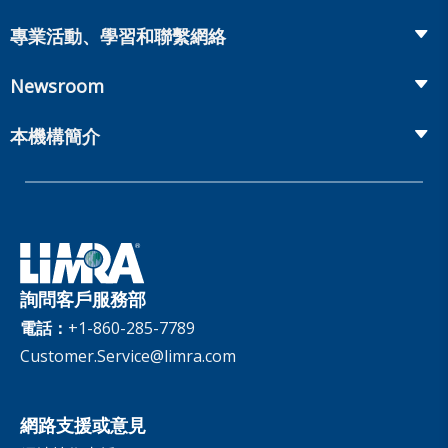
Recruiting and Selection
Life Insurance
Workplace Benefits
專業活動、學習和聯繫網絡
Onboarding and Development
Workplace Benefits
Distribution
業界大會
Market Development and Monitoring
Newsroom
Annuities
Canadian Resources
網上研討會
Global Solutions
Fact Tank
Publications & Podcasts
本機構簡介
Annual Research Agenda
Committees and Study Groups
LIMRA Data Exchange (LDEx) Standards
News Releases
Artificial Intelligence
會員資格
Benchmarks
Set Your People Up for Success: From Hire to Retire
Industry Trends
Financial Wellness
公司
Applied Research Solutions
Industry Insights With Bryan Hodgens
Retirement Income Resources
治理
Experience Studies
Publications and Podcasts
Careers
InfoCenter
詢問客戶服務部
The InfoCenter
電話：
+1-860-285-7789
Customer.Service@limra.com
網路支援或意見