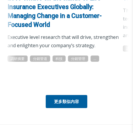
Insurance Executives Globally:
This
Managing Change in a Customer-
tech
Focused World
indu
and 
Executive level research that will drive, strengthen
and enlighten your company’s strategy.
調
調研摘要
分銷管道
科技
分銷管理
...
更多類似內容