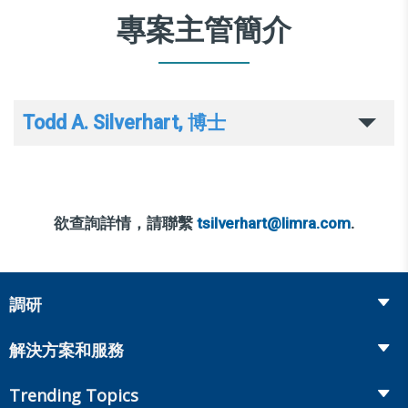
專案主管簡介
Todd A. Silverhart, 博士
欲查詢詳情，請聯繫
tsilverhart@limra.com
.
調研
Insurance
解決方案和服務
Retirement
Fraud Prevention and Compliance Solutions
Trending Topics
Annuities