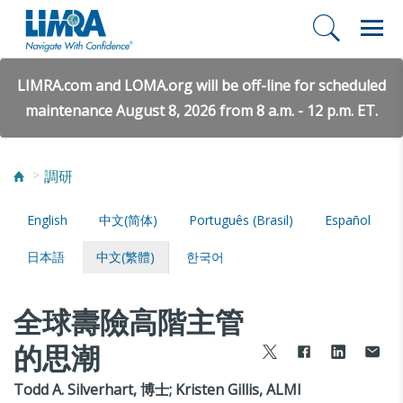
LIMRA.com and LOMA.org will be off-line for scheduled
maintenance August 8, 2026 from 8 a.m. - 12 p.m. ET.
調研
English
中文(简体)
Português (Brasil)
Español
日本語
中文(繁體)
한국어
全球壽險高階主管
的思潮
Todd A. Silverhart, 博士; Kristen Gillis, ALMI