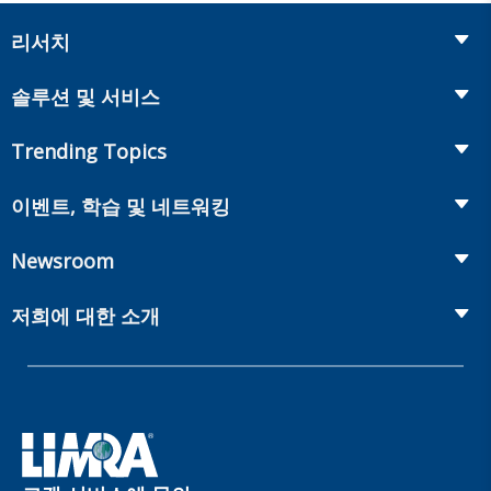
리서치
Insurance
솔루션 및 서비스
Retirement
Fraud Prevention and Compliance Solutions
Trending Topics
Annuities
Recruiting and Selection
Life Insurance
Workplace Benefits
이벤트, 학습 및 네트워킹
Onboarding and Development
Workplace Benefits
Distribution
컨퍼런스
Market Development and Monitoring
Newsroom
Annuities
Canadian Resources
웹 세미나
Global Solutions
Fact Tank
Publications & Podcasts
저희에 대한 소개
Annual Research Agenda
Committees and Study Groups
LIMRA Data Exchange (LDEx) Standards
News Releases
Artificial Intelligence
회원
Benchmarks
Set Your People Up for Success: From Hire to Retire
Industry Trends
Financial Wellness
회사
Applied Research Solutions
Industry Insights With Bryan Hodgens
Retirement Income Resources
관리체계
Experience Studies
Publications and Podcasts
Careers
InfoCenter