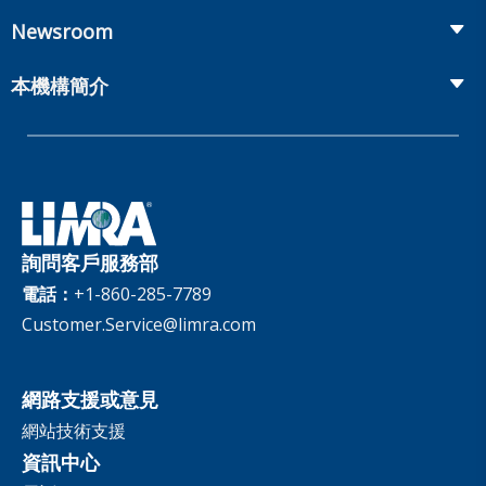
Workplace Benefits
Distribution
業界大會
Market Development and Monitoring
Newsroom
Annuities
Canadian Resources
網上研討會
Global Solutions
Fact Tank
Publications & Podcasts
本機構簡介
Annual Research Agenda
Committees and Study Groups
LIMRA Data Exchange (LDEx) Standards
News Releases
Artificial Intelligence
會員資格
Benchmarks
Set Your People Up for Success: From Hire to Retire
Industry Trends
Financial Wellness
公司
Applied Research Solutions
Industry Insights With Bryan Hodgens
Retirement Income Resources
治理
Experience Studies
Publications and Podcasts
Careers
InfoCenter
詢問客戶服務部
The InfoCenter
電話：
+1-860-285-7789
Customer.Service@limra.com
網路支援或意見
網站技術支援
資訊中心