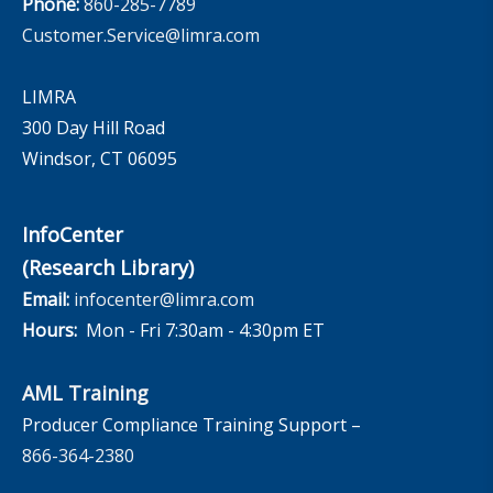
Phone:
860-285-7789
Customer.Service@limra.com
LIMRA
300 Day Hill Road
Windsor, CT 06095
InfoCenter
(Research Library)
Email:
infocenter@limra.com
Hours:
Mon - Fri 7:30am - 4:30pm ET
AML Training
Producer Compliance Training Support –
866-364-2380