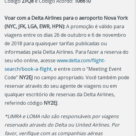
Código
ZFQ8
e Código Acordo:
106610
Voar com a Delta Airlines para o aeroporto Nova York
(NYC, JFK, LGA, EWR, HPN):
A promoção é válido para
viagens entre os dias 26 de outubro e 6 de novembro
de 2018 para quaisquer tarifas publicadas ou
informadas pela Delta Airlines. Para fazer a reserva do
seu vôo online, acesse
www.delta.com/flight-
search/book-a-flight
, e entre com o “Meeting Event
Code”
NY2EJ
no campo apropriado. Você também pode
reservar através do seu agente de viagens ou em
qualquer escritório de reservas da Delta Airlines,
referindo código
NY2EJ
.
*LIMRA e LOMA não são responsáveis por viagens
reservado através do Delta ou United Airlines. Por
favor, verifique com as companhias aéreas