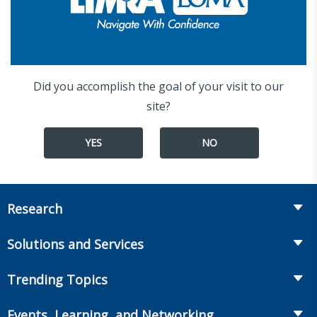
Did you accomplish the goal of your visit to our
site?
YES
NO
Research
Insurance
Solutions and Services
Retirement
Fraud Prevention and Compliance Solutions
Trending Topics
Annuities
Recruiting and Selection
Life Insurance
Workplace Benefits
Events, Learning, and Networking