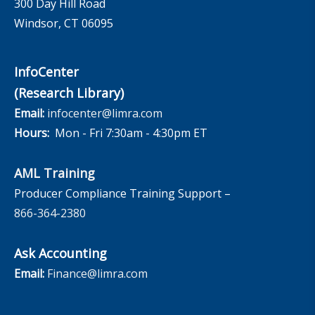
300 Day Hill Road
Windsor, CT 06095
InfoCenter
(Research Library)
Email:
infocenter@limra.com
Hours:
Mon - Fri 7:30am - 4:30pm ET
AML Training
Producer Compliance Training Support –
866-364-2380
Ask Accounting
Email:
Finance@limra.com