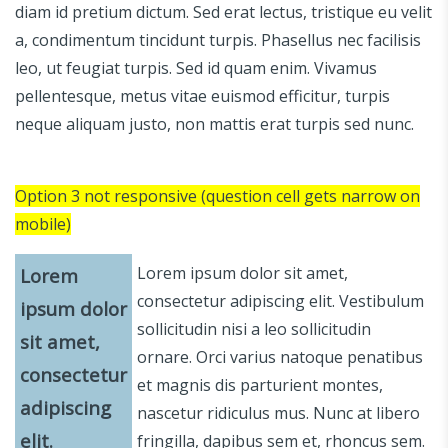
diam id pretium dictum. Sed erat lectus, tristique eu velit
a, condimentum tincidunt turpis. Phasellus nec facilisis
leo, ut feugiat turpis. Sed id quam enim. Vivamus
pellentesque, metus vitae euismod efficitur, turpis
neque aliquam justo, non mattis erat turpis sed nunc.
Option 3 not responsive (question cell gets narrow on
mobile)
Lorem ipsum dolor sit amet,
Lorem
consectetur adipiscing elit. Vestibulum
ipsum dolor
sollicitudin nisi a leo sollicitudin
sit amet,
ornare. Orci varius natoque penatibus
consectetur
et magnis dis parturient montes,
adipiscing
nascetur ridiculus mus. Nunc at libero
elit.
fringilla, dapibus sem et, rhoncus sem.